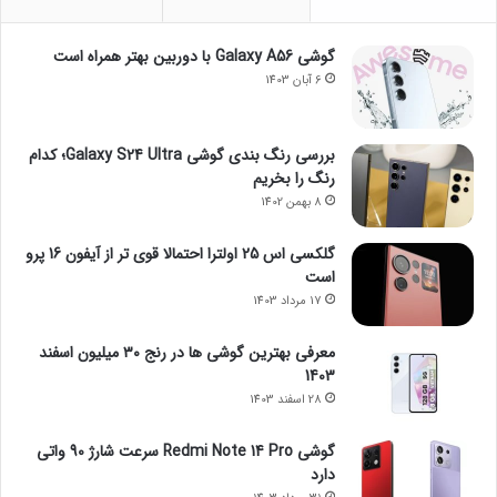
گوشی Galaxy A56 با دوربین بهتر همراه است
6 آبان 1403
بررسی رنگ بندی گوشی Galaxy S24 Ultra؛ کدام
رنگ را بخریم
8 بهمن 1402
گلکسی اس 25 اولترا احتمالا قوی تر از آیفون 16 پرو
است
17 مرداد 1403
معرفی بهترین گوشی ها در رنج ۳۰ میلیون اسفند
1403
28 اسفند 1403
گوشی Redmi Note 14 Pro سرعت شارژ 90 واتی
دارد