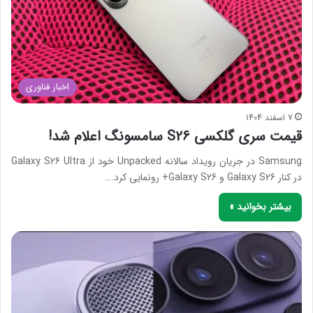
اخبار فناوری
7 اسفند 1404
قیمت سری گلکسی S26 سامسونگ اعلام شد!
Samsung در جریان رویداد سالانه Unpacked خود از Galaxy S26 Ultra
در کنار Galaxy S26 و Galaxy S26+ رونمایی کرد.…
بیشتر بخوانید »