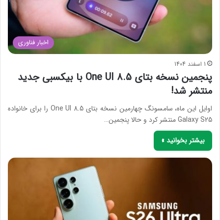
اخبار فناوری
1 اسفند 1404
پنجمین نسخه بتای One UI 8.5 با بیکسبی جدید
منتشر شد!
اوایل این ماه، سامسونگ چهارمین نسخه بتای One UI 8.5 را برای خانواده
Galaxy S25 منتشر کرد و حالا پنجمین…
بیشتر بخوانید »