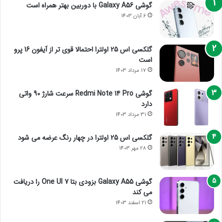
گوشی Galaxy A56 با دوربین بهتر همراه است
6 آبان 1403
گلکسی اس 25 اولترا احتمالا قوی تر از آیفون 16 پرو
است
17 مرداد 1403
گوشی Redmi Note 14 Pro سرعت شارژ 90 واتی
دارد
31 مرداد 1403
گلکسی اس 25 اولترا در چهار رنگ عرضه می شود
28 مهر 1403
گوشی Galaxy A55 بزودی بتا One UI 7 را دریافت
می کند
21 اسفند 1403