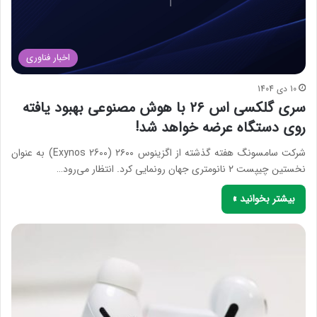
اخبار فناوری
10 دی 1404
سری گلکسی اس ۲۶ با هوش مصنوعی بهبود یافته
روی دستگاه عرضه خواهد شد!
شرکت سامسونگ هفته گذشته از اگزینوس ۲۶۰۰ (Exynos 2600) به عنوان
نخستین چیپست ۲ نانومتری جهان رونمایی کرد. انتظار می‌رود…
بیشتر بخوانید »