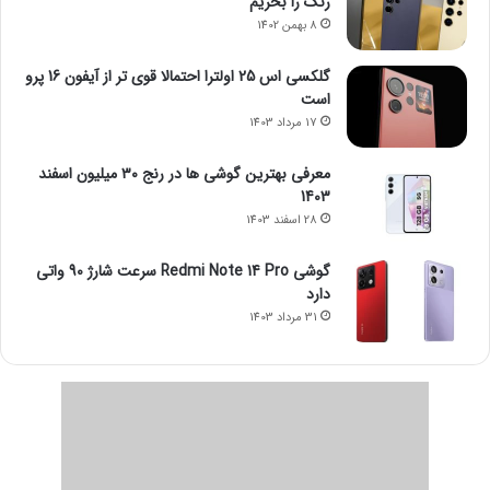
رنگ را بخریم
8 بهمن 1402
گلکسی اس 25 اولترا احتمالا قوی تر از آیفون 16 پرو
است
17 مرداد 1403
معرفی بهترین گوشی ها در رنج ۳۰ میلیون اسفند
1403
28 اسفند 1403
گوشی Redmi Note 14 Pro سرعت شارژ 90 واتی
دارد
31 مرداد 1403