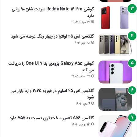
گوشی Redmi Note 14 Pro سرعت شارژ 90 واتی
دارد
31 مرداد 1403
گلکسی اس 25 اولترا در چهار رنگ عرضه می شود
28 مهر 1403
گوشی Galaxy A55 بزودی بتا One UI 7 را دریافت
می کند
21 اسفند 1403
گلکسی اس 25 اسلیم در فوریه 2025 وارد بازار می
شود
4 دی 1403
گلکسی A56 تعمیر سخت تری نسبت به A55 دارد
13 بهمن 1403