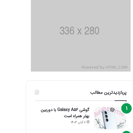
پربازدیدترین مطالب
گوشی Galaxy A56 با دوربین
بهتر همراه است
6 آبان 1403