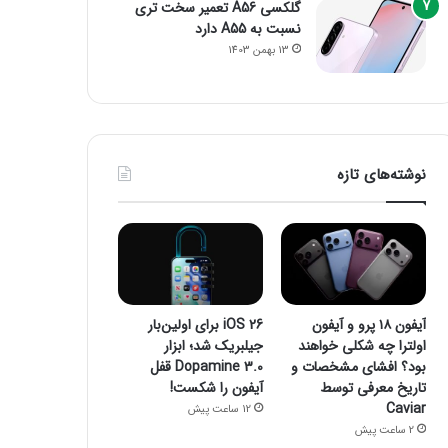
گلکسی A56 تعمیر سخت تری
نسبت به A55 دارد
13 بهمن 1403
نوشته‌های تازه
آیفون ۱۸ پرو و آیفون
iOS 26 برای اولین‌بار
اولترا چه شکلی خواهند
جیلبریک شد؛ ابزار
بود؟ افشای مشخصات و
Dopamine 3.0 قفل
تاریخ معرفی توسط
آیفون را شکست!
Caviar
12 ساعت پیش
2 ساعت پیش