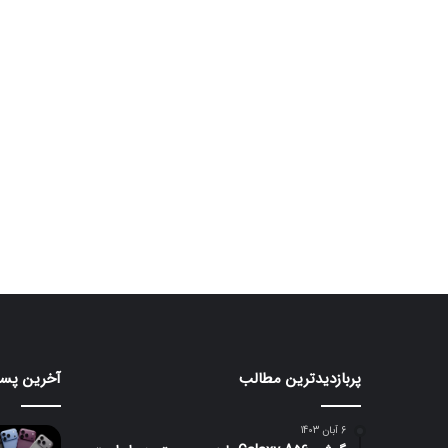
پربازدیدترین مطالب
آخرین پست
مانیتور
تبلت
گیمینگ
Moto
Pad
۲۴۰
6 آبان 1403
هرتزی
70