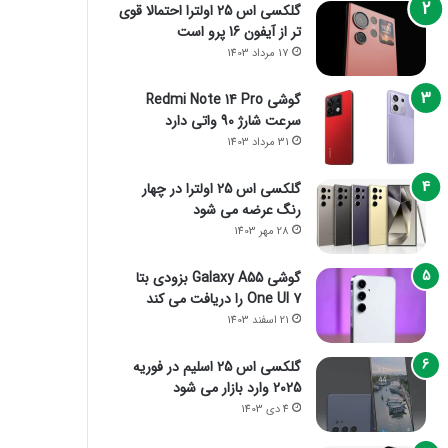
گلکسی اس 25 اولترا احتمالا قوی
تر از آیفون 16 پرو است
17 مرداد 1403
گوشی Redmi Note 14 Pro
سرعت شارژ 90 واتی دارد
31 مرداد 1403
گلکسی اس 25 اولترا در چهار
رنگ عرضه می شود
28 مهر 1403
گوشی Galaxy A55 بزودی بتا
One UI 7 را دریافت می کند
21 اسفند 1403
گلکسی اس 25 اسلیم در فوریه
2025 وارد بازار می شود
4 دی 1403