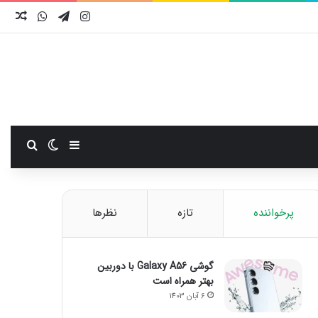
اینستاگرام
تلگرام
واتس آ
نوش
سایدبار
تغییر پوست
جستجو
پرخواننده
تازه
نظرها
گوشی Galaxy A56 با دوربین
بهتر همراه است
6 آبان 1403