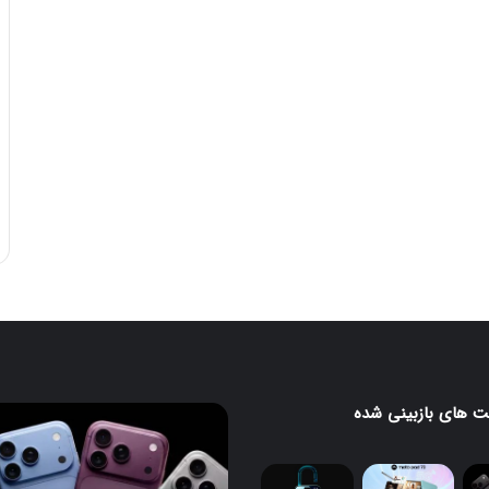
 های بازبینی شده
آیفون
۱۸
پرو
و