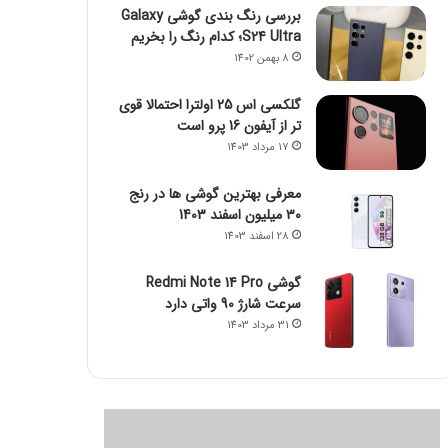
بررسی رنگ بندی گوشی Galaxy
S24 Ultra؛ کدام رنگ را بخریم
8 بهمن 1402
گلکسی اس 25 اولترا احتمالا قوی
تر از آیفون 16 پرو است
17 مرداد 1403
معرفی بهترین گوشی ها در رنج
۳۰ میلیون اسفند 1403
28 اسفند 1403
گوشی Redmi Note 14 Pro
سرعت شارژ 90 واتی دارد
31 مرداد 1403