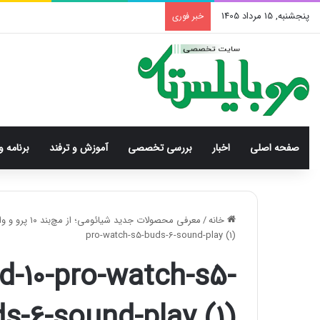
پنجشنبه, 15 مرداد 1405
خبر فوری
صفحه اصلی
اخبار
بررسی‌ تخصصی
آموزش و ترفند
برنامه و
خانه
/
معرفی محصولات جدید شیائومی؛ از مچ‌بند ۱۰ پرو و واچ اس۵ تا هدفون buds 6 و اسپیکر ساند پلی
pro-watch-s5-buds-6-sound-play (1)
d-10-pro-watch-s5-
s-6-sound-play (1)