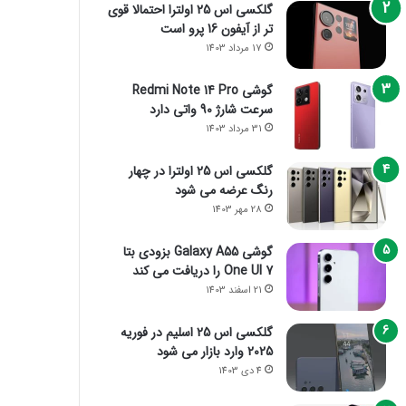
گلکسی اس 25 اولترا احتمالا قوی
تر از آیفون 16 پرو است
17 مرداد 1403
گوشی Redmi Note 14 Pro
سرعت شارژ 90 واتی دارد
31 مرداد 1403
گلکسی اس 25 اولترا در چهار
رنگ عرضه می شود
28 مهر 1403
گوشی Galaxy A55 بزودی بتا
One UI 7 را دریافت می کند
21 اسفند 1403
گلکسی اس 25 اسلیم در فوریه
2025 وارد بازار می شود
4 دی 1403