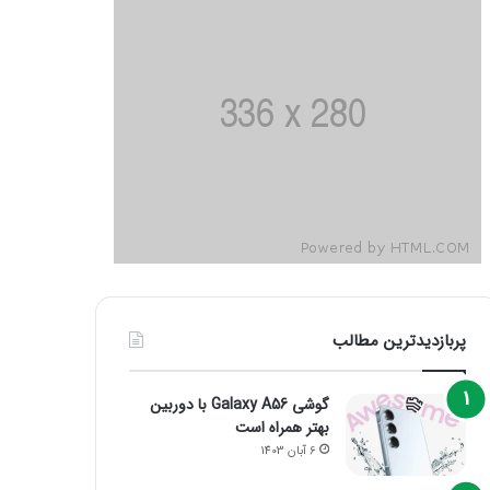
پربازدیدترین مطالب
گوشی Galaxy A56 با دوربین
بهتر همراه است
6 آبان 1403