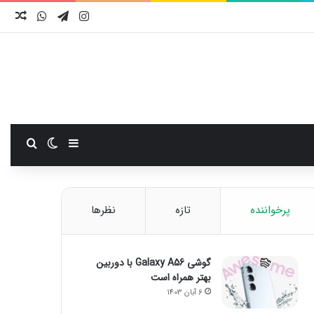
اینستاگرام
تلگرام
واتس آ
نوش
سایدبار
تغییر پوست
جستجو
پرخواننده
تازه
نظرها
گوشی Galaxy A56 با دوربین
بهتر همراه است
6 آبان 1403