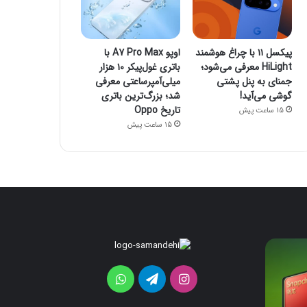
پیکسل ۱۱ با چراغ هوشمند
اوپو A7 Pro Max با
HiLight معرفی می‌شود؛
باتری غول‌پیکر ۱۰ هزار
جمنای به پنل پشتی
میلی‌آمپرساعتی معرفی
گوشی می‌آید!
شد؛ بزرگ‌ترین باتری
تاریخ Oppo
15 ساعت پیش
15 ساعت پیش
پیکسل
اوپو
A7
۱۱
با
Pro
اینستاگرام
تلگرام
واتس
چراغ
Max
هوشمند
با
آپ