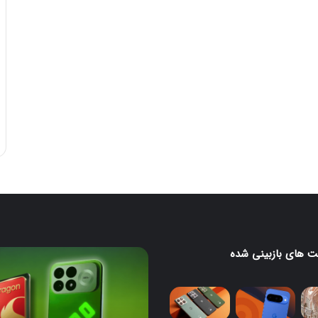
 های بازبینی شده
لا
ردمی
K100
Pro
با
تراشه