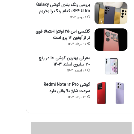
بررسی رنگ بندی گوشی Galaxy
S24 Ultra؛ کدام رنگ را بخریم
8 بهمن 1402
گلکسی اس 25 اولترا احتمالا قوی
تر از آیفون 16 پرو است
17 مرداد 1403
معرفی بهترین گوشی ها در رنج
۳۰ میلیون اسفند 1403
28 اسفند 1403
گوشی Redmi Note 14 Pro
سرعت شارژ 90 واتی دارد
31 مرداد 1403