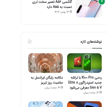
گلکسی A56 تعمیر سخت تری
نسبت به A55 دارد
13 بهمن 1403
نوشته‌های تازه
ردمی K100 Pro با تراشه
مکالمه رایگان ایرانسل به
جدید اسنپدراگون 8 Elite
مناسبت روز تبریز
Gen 5 V معرفی می‌شود
14 ساعت پیش
13 ساعت پیش