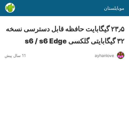
موبایلستان
۲۳٫۵ گیگابایت حافظه قابل دسترسی نسخه
۳۲ گیگابایتی گلکسی s6 / s6 Edge
ayhanlove
11 سال پیش