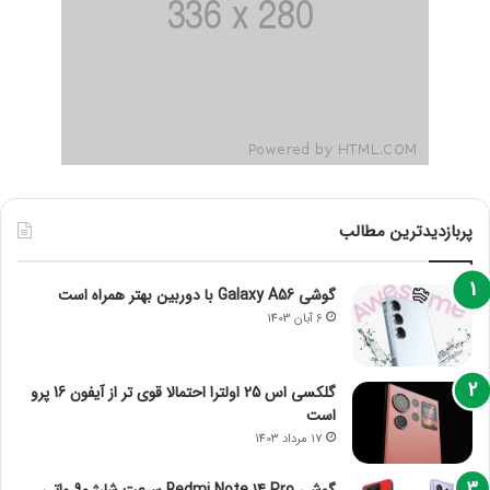
پربازدیدترین مطالب
گوشی Galaxy A56 با دوربین بهتر همراه است
6 آبان 1403
گلکسی اس 25 اولترا احتمالا قوی تر از آیفون 16 پرو
است
17 مرداد 1403
گوشی Redmi Note 14 Pro سرعت شارژ 90 واتی