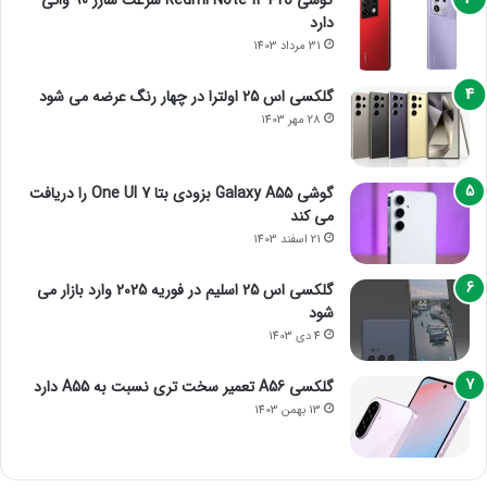
دارد
31 مرداد 1403
گلکسی اس 25 اولترا در چهار رنگ عرضه می شود
28 مهر 1403
گوشی Galaxy A55 بزودی بتا One UI 7 را دریافت
می کند
21 اسفند 1403
گلکسی اس 25 اسلیم در فوریه 2025 وارد بازار می
شود
4 دی 1403
گلکسی A56 تعمیر سخت تری نسبت به A55 دارد
13 بهمن 1403