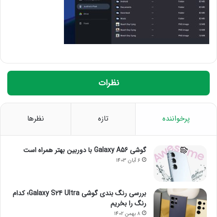
نظرات
پرخواننده
تازه
نظرها
گوشی Galaxy A56 با دوربین بهتر همراه است
6 آبان 1403
بررسی رنگ بندی گوشی Galaxy S24 Ultra؛ کدام
رنگ را بخریم
8 بهمن 1402