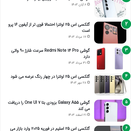
6 آبان 1403
گلکسی اس 25 اولترا احتمالا قوی تر از آیفون 16 پرو
است
17 مرداد 1403
گوشی Redmi Note 14 Pro سرعت شارژ 90 واتی
دارد
31 مرداد 1403
گلکسی اس 25 اولترا در چهار رنگ عرضه می شود
28 مهر 1403
گوشی Galaxy A55 بزودی بتا One UI 7 را دریافت
می کند
21 اسفند 1403
گلکسی اس 25 اسلیم در فوریه 2025 وارد بازار می