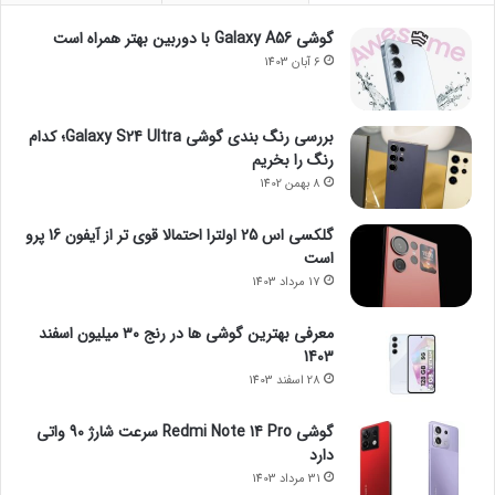
گوشی Galaxy A56 با دوربین بهتر همراه است
6 آبان 1403
بررسی رنگ بندی گوشی Galaxy S24 Ultra؛ کدام
رنگ را بخریم
8 بهمن 1402
گلکسی اس 25 اولترا احتمالا قوی تر از آیفون 16 پرو
است
17 مرداد 1403
معرفی بهترین گوشی ها در رنج ۳۰ میلیون اسفند
1403
28 اسفند 1403
گوشی Redmi Note 14 Pro سرعت شارژ 90 واتی
دارد
31 مرداد 1403