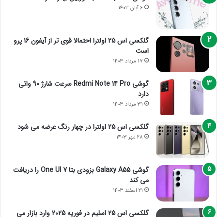
6 آبان 1403
گلکسی اس 25 اولترا احتمالا قوی تر از آیفون 16 پرو
است
17 مرداد 1403
گوشی Redmi Note 14 Pro سرعت شارژ 90 واتی
دارد
31 مرداد 1403
گلکسی اس 25 اولترا در چهار رنگ عرضه می شود
28 مهر 1403
گوشی Galaxy A55 بزودی بتا One UI 7 را دریافت
می کند
21 اسفند 1403
گلکسی اس 25 اسلیم در فوریه 2025 وارد بازار می