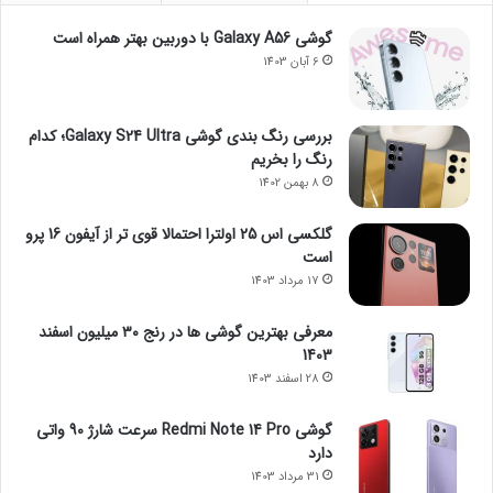
گوشی Galaxy A56 با دوربین بهتر همراه است
6 آبان 1403
بررسی رنگ بندی گوشی Galaxy S24 Ultra؛ کدام
رنگ را بخریم
8 بهمن 1402
گلکسی اس 25 اولترا احتمالا قوی تر از آیفون 16 پرو
است
17 مرداد 1403
معرفی بهترین گوشی ها در رنج ۳۰ میلیون اسفند
1403
28 اسفند 1403
گوشی Redmi Note 14 Pro سرعت شارژ 90 واتی
دارد
31 مرداد 1403