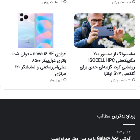
8 ساعت پیش
14 ساعت پیش
سامسونگ از سنسور ۲۰۰
هواوی nova 16 SE معرفی شد؛
مگاپیکسلی ISOCELL HPC
باتری غول‌پیکر ۸۵۰۰
رونمایی کرد؛ گزینه‌ای جدی برای
میلی‌آمپرساعتی و نمایشگر ۱۲۰
گلکسی S27 اولترا
هرتزی
14 ساعت پیش
1 روز پیش
پربازدیدترین مطالب
6 آبان 1403
گوشی Galaxy A56 با دوربین بهتر همراه است