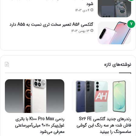
شود
4 دی 1403
گلکسی A56 تعمیر سخت تری نسبت به A55 دارد
13 بهمن 1403
نوشته‌های تازه
رندرهای جدید گلکسی S26 FE
ردمی K100 Pro Max با باتری
فاش شد؛ هر سه رنگ این گوشی
غول‌پیکر ۹۰۷۰ میلی‌آمپرساعتی
سامسونگ را ببینید
معرفی می‌شود