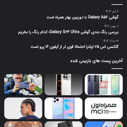
6 آبان 1403
گوشی Galaxy A56 با دوربین بهتر همراه است
8 بهمن 1402
بررسی رنگ بندی گوشی Galaxy S24 Ultra؛ کدام رنگ را بخریم
17 مرداد 1403
گلکسی اس 25 اولترا احتمالا قوی تر از آیفون 16 پرو است
آخرین پست های بازبینی شده