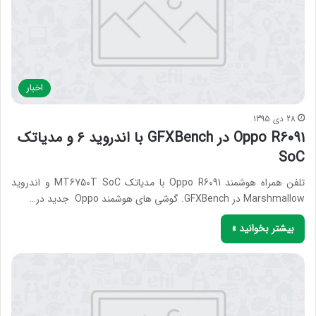
اخبار
28 دی 1395
Oppo R6091 در GFXBench با اندروید ۶ و مدیاتک
SoC
تلفن همراه هوشمند Oppo R6091 با مدیاتک MT6750T SoC و اندروید
Marshmallow در GFXBench. گوشی های هوشمند Oppo جدید در…
بیشتر بخوانید »