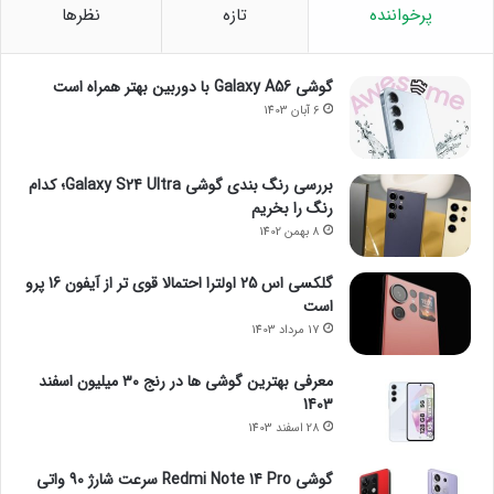
پرخواننده
تازه
نظرها
گوشی Galaxy A56 با دوربین بهتر همراه است
6 آبان 1403
بررسی رنگ بندی گوشی Galaxy S24 Ultra؛ کدام
رنگ را بخریم
8 بهمن 1402
گلکسی اس 25 اولترا احتمالا قوی تر از آیفون 16 پرو
است
17 مرداد 1403
معرفی بهترین گوشی ها در رنج ۳۰ میلیون اسفند
1403
28 اسفند 1403
گوشی Redmi Note 14 Pro سرعت شارژ 90 واتی