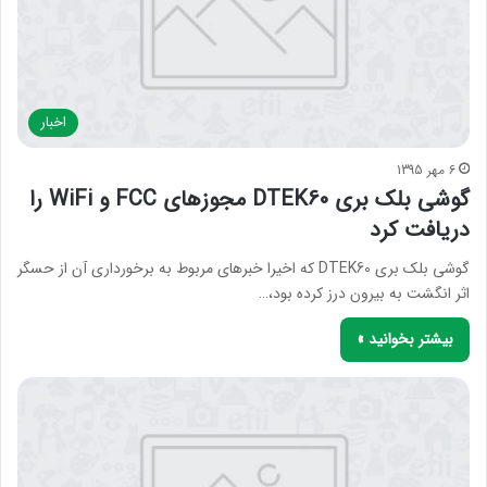
اخبار
6 مهر 1395
گوشی بلک بری DTEK60 مجوزهای FCC و WiFi را
دریافت کرد
گوشی بلک بری DTEK60 که اخیرا خبرهای مربوط به برخورداری آن از حسگر
اثر انگشت به بیرون درز کرده بود،…
بیشتر بخوانید »