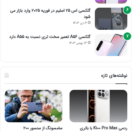
گلکسی اس 25 اسلیم در فوریه 2025 وارد بازار می
شود
4 دی 1403
گلکسی A56 تعمیر سخت تری نسبت به A55 دارد
13 بهمن 1403
نوشته‌های تازه
ردمی K100 Pro Max با باتری
سامسونگ از سنسور ۲۰۰