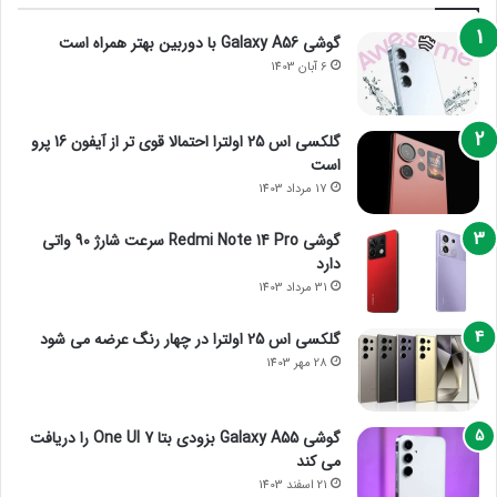
گوشی Galaxy A56 با دوربین بهتر همراه است
6 آبان 1403
گلکسی اس 25 اولترا احتمالا قوی تر از آیفون 16 پرو
است
17 مرداد 1403
گوشی Redmi Note 14 Pro سرعت شارژ 90 واتی
دارد
31 مرداد 1403
گلکسی اس 25 اولترا در چهار رنگ عرضه می شود
28 مهر 1403
گوشی Galaxy A55 بزودی بتا One UI 7 را دریافت
می کند
21 اسفند 1403