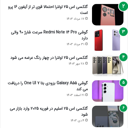
گلکسی اس 25 اولترا احتمالا قوی تر از آیفون 16 پرو
است
17 مرداد 1403
گوشی Redmi Note 14 Pro سرعت شارژ 90 واتی
دارد
31 مرداد 1403
گلکسی اس 25 اولترا در چهار رنگ عرضه می شود
28 مهر 1403
گوشی Galaxy A55 بزودی بتا One UI 7 را دریافت
می کند
21 اسفند 1403
گلکسی اس 25 اسلیم در فوریه 2025 وارد بازار می
شود
4 دی 1403