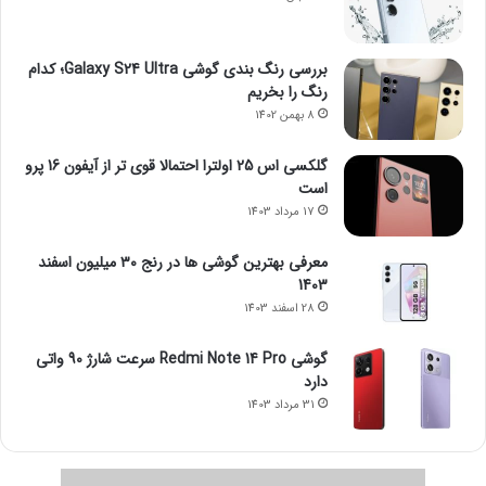
بررسی رنگ بندی گوشی Galaxy S24 Ultra؛ کدام
رنگ را بخریم
8 بهمن 1402
گلکسی اس 25 اولترا احتمالا قوی تر از آیفون 16 پرو
است
17 مرداد 1403
معرفی بهترین گوشی ها در رنج ۳۰ میلیون اسفند
1403
28 اسفند 1403
گوشی Redmi Note 14 Pro سرعت شارژ 90 واتی
دارد
31 مرداد 1403