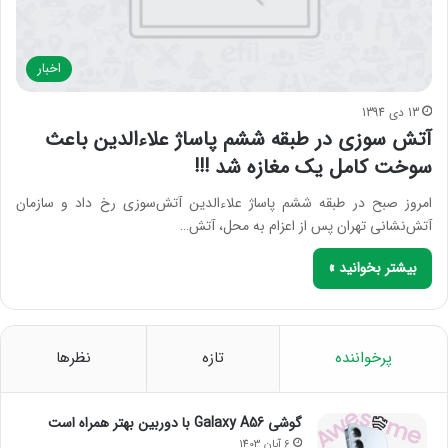
اخبار
13 دی 1394
آتش سوزی در طبقه ششم پاساژ علاءالدین باعث
سوخت کامل یک مغازه شد !!!
امروز صبح در طبقه ششم پاساژ علاءالدین آتش‌سوزی رخ داد و سازمان
آتش‌نشانی تهران پس از اعزام به محل، آتش…
بیشتر بخوانید »
پرخواننده
تازه
نظرها
گوشی Galaxy A56 با دوربین بهتر همراه است
6 آبان 1403