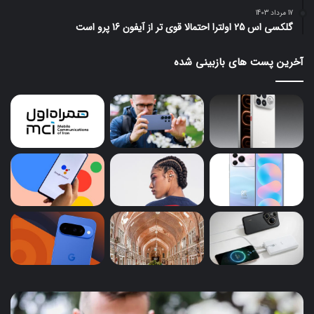
17 مرداد 1403
گلکسی اس 25 اولترا احتمالا قوی تر از آیفون 16 پرو است
آخرین پست های بازبینی شده
سامسونگ
هوا
از
ova