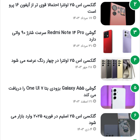
گلکسی اس 25 اولترا احتمالا قوی تر از آیفون 16 پرو
است
17 مرداد 1403
گوشی Redmi Note 14 Pro سرعت شارژ 90 واتی
دارد
31 مرداد 1403
گلکسی اس 25 اولترا در چهار رنگ عرضه می شود
28 مهر 1403
گوشی Galaxy A55 بزودی بتا One UI 7 را دریافت
می کند
21 اسفند 1403
گلکسی اس 25 اسلیم در فوریه 2025 وارد بازار می
شود
4 دی 1403