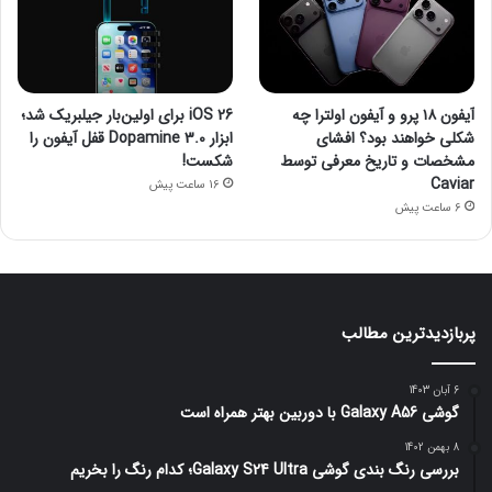
آیفون ۱۸ پرو و آیفون اولترا چه
iOS 26 برای اولین‌بار جیلبریک شد؛
شکلی خواهند بود؟ افشای
ابزار Dopamine 3.0 قفل آیفون را
مشخصات و تاریخ معرفی توسط
شکست!
Caviar
16 ساعت پیش
6 ساعت پیش
پربازدیدترین مطالب
6 آبان 1403
گوشی Galaxy A56 با دوربین بهتر همراه است
8 بهمن 1402
بررسی رنگ بندی گوشی Galaxy S24 Ultra؛ کدام رنگ را بخریم