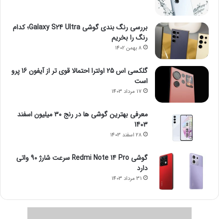
بررسی رنگ بندی گوشی Galaxy S24 Ultra؛ کدام
رنگ را بخریم
8 بهمن 1402
گلکسی اس 25 اولترا احتمالا قوی تر از آیفون 16 پرو
است
17 مرداد 1403
معرفی بهترین گوشی ها در رنج ۳۰ میلیون اسفند
1403
28 اسفند 1403
گوشی Redmi Note 14 Pro سرعت شارژ 90 واتی
دارد
31 مرداد 1403