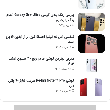
بررسی رنگ بندی گوشی Galaxy S24 Ultra؛ کدام
رنگ را بخریم
8 بهمن 1402
گلکسی اس 25 اولترا احتمالا قوی تر از آیفون 16 پرو
است
17 مرداد 1403
معرفی بهترین گوشی ها در رنج ۳۰ میلیون اسفند
1403
28 اسفند 1403
گوشی Redmi Note 14 Pro سرعت شارژ 90 واتی
دارد
31 مرداد 1403