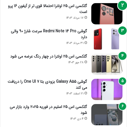
گلکسی اس 25 اولترا احتمالا قوی تر از آیفون 16 پرو
است
17 مرداد 1403
گوشی Redmi Note 14 Pro سرعت شارژ 90 واتی
دارد
31 مرداد 1403
گلکسی اس 25 اولترا در چهار رنگ عرضه می شود
28 مهر 1403
گوشی Galaxy A55 بزودی بتا One UI 7 را دریافت
می کند
21 اسفند 1403
گلکسی اس 25 اسلیم در فوریه 2025 وارد بازار می
شود
4 دی 1403