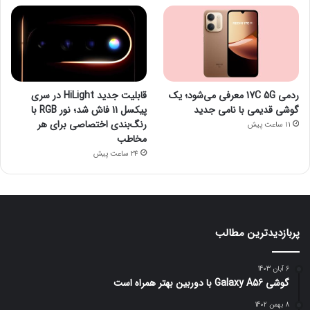
ردمی 17C 5G معرفی می‌شود؛ یک
قابلیت جدید HiLight در سری
گوشی قدیمی با نامی جدید
پیکسل 11 فاش شد؛ نور RGB با
رنگ‌بندی اختصاصی برای هر
11 ساعت پیش
مخاطب
24 ساعت پیش
پربازدیدترین مطالب
6 آبان 1403
گوشی Galaxy A56 با دوربین بهتر همراه است
8 بهمن 1402