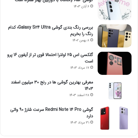
گوشی Galaxy A56 با دوربین بهتر همراه است
6 آبان 1403
بررسی رنگ بندی گوشی Galaxy S24 Ultra؛ کدام
رنگ را بخریم
8 بهمن 1402
گلکسی اس 25 اولترا احتمالا قوی تر از آیفون 16 پرو
است
17 مرداد 1403
معرفی بهترین گوشی ها در رنج ۳۰ میلیون اسفند
1403
28 اسفند 1403
گوشی Redmi Note 14 Pro سرعت شارژ 90 واتی
دارد
31 مرداد 1403