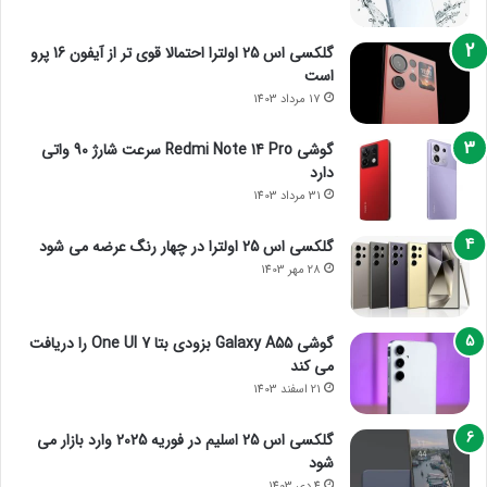
گلکسی اس 25 اولترا احتمالا قوی تر از آیفون 16 پرو
است
17 مرداد 1403
گوشی Redmi Note 14 Pro سرعت شارژ 90 واتی
دارد
31 مرداد 1403
گلکسی اس 25 اولترا در چهار رنگ عرضه می شود
28 مهر 1403
گوشی Galaxy A55 بزودی بتا One UI 7 را دریافت
می کند
21 اسفند 1403
گلکسی اس 25 اسلیم در فوریه 2025 وارد بازار می
شود
4 دی 1403