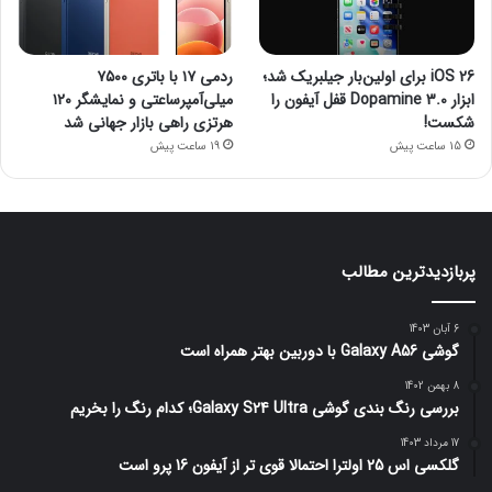
iOS 26 برای اولین‌بار جیلبریک شد؛
ردمی ۱۷ با باتری ۷۵۰۰
ابزار Dopamine 3.0 قفل آیفون را
میلی‌آمپرساعتی و نمایشگر ۱۲۰
شکست!
هرتزی راهی بازار جهانی شد
15 ساعت پیش
19 ساعت پیش
پربازدیدترین مطالب
6 آبان 1403
گوشی Galaxy A56 با دوربین بهتر همراه است
8 بهمن 1402
بررسی رنگ بندی گوشی Galaxy S24 Ultra؛ کدام رنگ را بخریم
17 مرداد 1403
گلکسی اس 25 اولترا احتمالا قوی تر از آیفون 16 پرو است