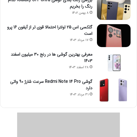
بررسی رنگ بندی گوشی Galaxy S24 Ultra؛ کدام
رنگ را بخریم
8 بهمن 1402
گلکسی اس 25 اولترا احتمالا قوی تر از آیفون 16 پرو
است
17 مرداد 1403
معرفی بهترین گوشی ها در رنج ۳۰ میلیون اسفند
1403
28 اسفند 1403
گوشی Redmi Note 14 Pro سرعت شارژ 90 واتی
دارد
31 مرداد 1403