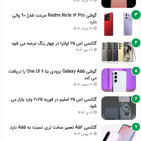
17 مرداد 1403
گوشی Redmi Note 14 Pro سرعت شارژ 90 واتی
دارد
31 مرداد 1403
گلکسی اس 25 اولترا در چهار رنگ عرضه می شود
28 مهر 1403
گوشی Galaxy A55 بزودی بتا One UI 7 را دریافت
می کند
21 اسفند 1403
گلکسی اس 25 اسلیم در فوریه 2025 وارد بازار می
شود
4 دی 1403
گلکسی A56 تعمیر سخت تری نسبت به A55 دارد
13 بهمن 1403