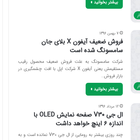
بیشتر بخوانید »
ر
7 بهمن 1396
فروش ضعیف آیفون X بلای جان
سامسونگ شده است
شرکت سامسونگ به علت فروش ضعیف محصول رقیب
مستقیمش یعنی آیفون X شرکت اپل با افت چشمگیری در
بازار فروش…
ر
بیشتر بخوانید »
12 مرداد 1396
ال جی V30 صفحه نمایش OLED با
اندازه ۶ اینچ خواهد داشت
چند روزی بیشتر به رومایی از ال جی V30 نمانده است و به