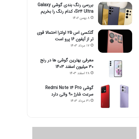
بررسی رنگ بندی گوشی Galaxy
S24 Ultra؛ کدام رنگ را بخریم
8 بهمن 1402
گلکسی اس 25 اولترا احتمالا قوی
تر از آیفون 16 پرو است
17 مرداد 1403
معرفی بهترین گوشی ها در رنج
۳۰ میلیون اسفند 1403
28 اسفند 1403
گوشی Redmi Note 14 Pro
سرعت شارژ 90 واتی دارد
31 مرداد 1403