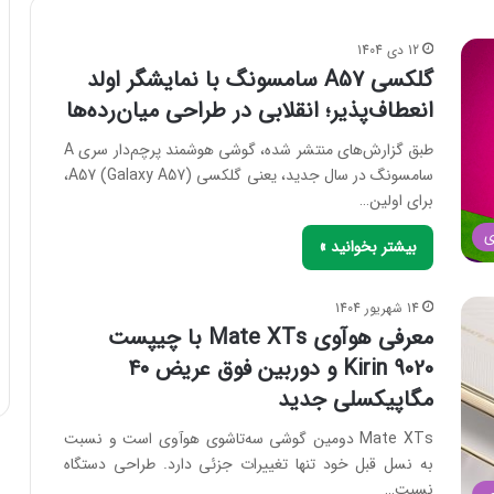
12 دی 1404
گلکسی A57 سامسونگ با نمایشگر اولد
انعطاف‌پذیر؛ انقلابی در طراحی میان‌رده‌ها
طبق گزارش‌های منتشر شده، گوشی هوشمند پرچم‌دار سری A
سامسونگ در سال جدید، یعنی گلکسی A57 (Galaxy A57)،
برای اولین…
ی
بیشتر بخوانید »
14 شهریور 1404
معرفی هوآوی Mate XTs با چیپست
Kirin 9020 و دوربین فوق عریض ۴۰
مگاپیکسلی جدید
Mate XTs دومین گوشی سه‌تاشوی هوآوی است و نسبت
به نسل قبل خود تنها تغییرات جزئی دارد. طراحی دستگاه
نسبت…