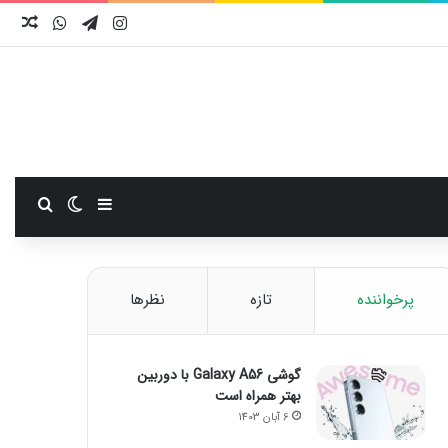
اینستاگرام
تلگرام
واتس آ
نوش
سایدبار
تغییر پوست
جستجو
پرخواننده
تازه
نظرها
گوشی Galaxy A56 با دوربین
بهتر همراه است
6 آبان 1403