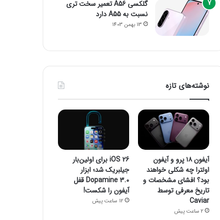
گلکسی A56 تعمیر سخت تری
نسبت به A55 دارد
13 بهمن 1403
نوشته‌های تازه
آیفون ۱۸ پرو و آیفون
iOS 26 برای اولین‌بار
اولترا چه شکلی خواهند
جیلبریک شد؛ ابزار
بود؟ افشای مشخصات و
Dopamine 3.0 قفل
تاریخ معرفی توسط
آیفون را شکست!
Caviar
12 ساعت پیش
2 ساعت پیش