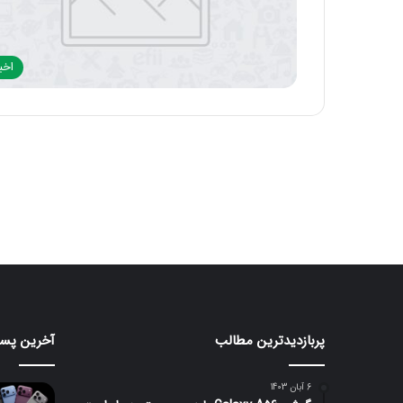
اخبا
پربازدیدترین مطالب
آخرین پست
مانیتور
تبلت
گیمینگ
Moto
Pad
۲۴۰
6 آبان 1403
هرتزی
70