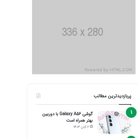
پربازدیدترین مطالب
گوشی Galaxy A56 با دوربین
بهتر همراه است
6 آبان 1403