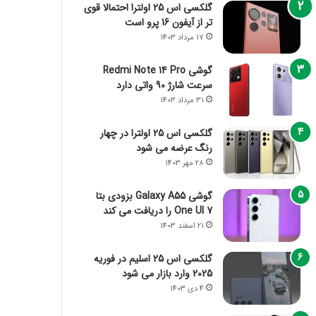
گلکسی اس 25 اولترا احتمالا قوی
تر از آیفون 16 پرو است
17 مرداد 1403
گوشی Redmi Note 14 Pro
سرعت شارژ 90 واتی دارد
31 مرداد 1403
گلکسی اس 25 اولترا در چهار
رنگ عرضه می شود
28 مهر 1403
گوشی Galaxy A55 بزودی بتا
One UI 7 را دریافت می کند
21 اسفند 1403
گلکسی اس 25 اسلیم در فوریه
2025 وارد بازار می شود
4 دی 1403