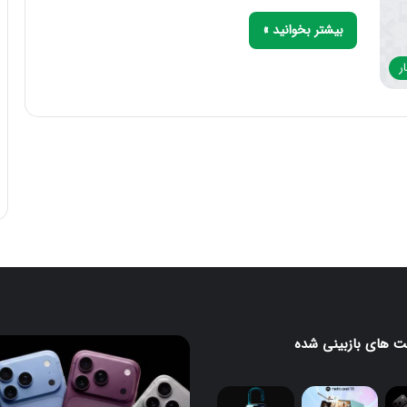
بیشتر بخوانید »
ر
 های بازبینی شده
آیفون
۱۸
پرو
و